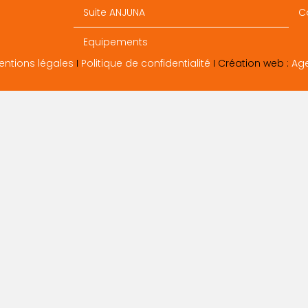
Suite ANJUNA
C
Equipements
entions légales
I
Politique de confidentialité
I Création web :
Ag