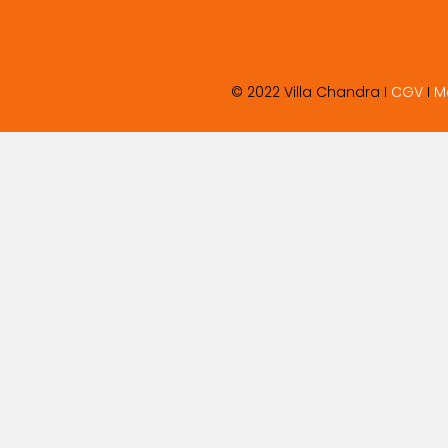
© 2022 Villa Chandra I
CGV
I
M