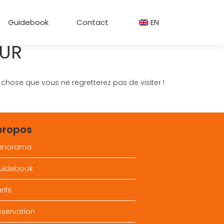
Guidebook
Contact
EN
ZUR
chose que vous ne regretterez pas de visiter !
propos
anorama
uidebook
rifs
éservation