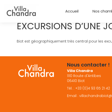
Accueil
Nos cham
EXCURSIONS D’UNE J
Biot est géographiquement très central pour les excu
Nous contacter !
Villa Chandra
1110 Route d'Antibes
06410 Biot
Tél. :
+33 (0)4 93 65 21 42
Email :
villachandrabiot