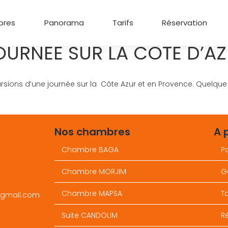
bres
Panorama
Tarifs
Réservation
OURNÉE SUR LA CÔTE D’A
rsions d’une journée sur la Côte Azur et en Provence. Quelque 
Nos chambres
A 
Chambre BAGA
P
Chambre MORJIM
G
Chambre MAPSA
Ta
@gmail.com
Suite CANDOLIM
R